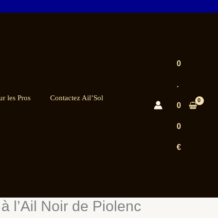
0
.
ur les Pros
Contactez Ail’Sol
0
0
€
 à l’Ail Noir de Piolenc