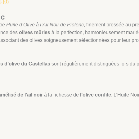
s (0)
nc
tre
Huile d’Olive à l’Ail Noir de Piolenc
, finement pressée au pr
ence des
olives mûries
à la perfection, harmonieusement mariées 
 associant des olives soigneusement sélectionnées pour leur pro
es d’olive du Castellas
sont régulièrement distinguées lors du 
mélisé de l’ail noir
à la richesse de l
‘olive confite
. L’Huile No