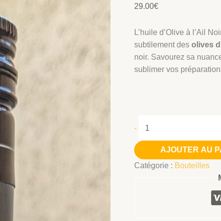
29.00
€
L’huile d’Olive à l’Ail Noi
subtilement des
olives 
noir. Savourez sa nuanc
sublimer vos préparations
quantité
-
de
Huile
AJOUTER AU P
d'Olive
Catégorie :
Bouteilles
à
l'Ail
Noir
de
Piolenc